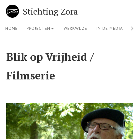
Skip
Stichting Zora
to
content
Site
HOME
PROJECTEN
WERKWIJZE
IN DE MEDIA
OV
Navigation
Blik op Vrijheid /
Filmserie